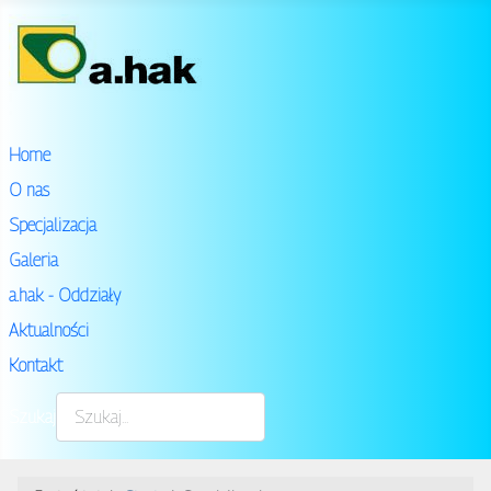
Home
O nas
Specjalizacja
Galeria
a.hak - Oddziały
Aktualności
Kontakt
Szukaj