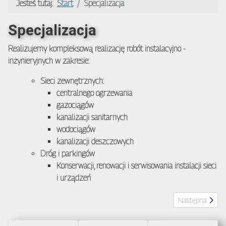
Jesteś tutaj:
Start
Specjalizacja
Specjalizacja
Realizujemy kompleksową realizację robót instalacyjno -
inżynieryjnych w zakresie:
Sieci zewnętrznych:
centralnego ogrzewania
gazociągów
kanalizacji sanitarnych
wodociągów
kanalizacji deszczowych
Dróg i parkingów
Konserwacji, renowacji i serwisowania instalacji sieci
i urządzeń
Następna strona
Następna