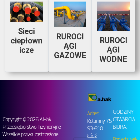
Sieci
RUROCI
RUROCI
ciepłown
ĄGI
ĄGI
icze
GAZOWE
WODNE
GODZINY
Adres:
Copyright © 2026 A.Hak
OTWARCIA
Kolumny 75
Przedsiębiorstwo Inżynieryjne.
BIURA:
93-610
Wszelkie prawa zastrzeżone.
Łódź
Poniedziałek